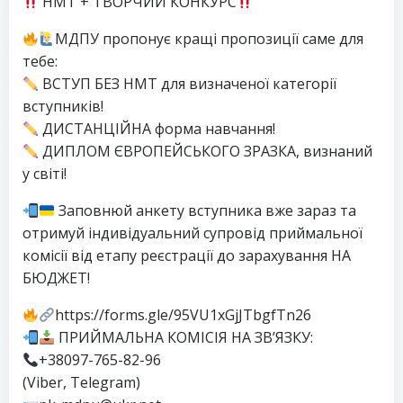
НМТ + ТВОРЧИЙ КОНКУРС
МДПУ пропонує кращі пропозиції саме для
тебе:
ВСТУП БЕЗ НМТ для визначеної категорії
вступників!
ДИСТАНЦІЙНА форма навчання!
ДИПЛОМ ЄВРОПЕЙСЬКОГО ЗРАЗКА, визнаний
у світі!
Заповнюй анкету вступника вже зараз та
отримуй індивідуальний супровід приймальної
комісії від етапу реєстрації до зарахування НА
БЮДЖЕТ!
https://forms.gle/95VU1xGjJTbgfTn26
ПРИЙМАЛЬНА КОМІСІЯ НА ЗВ’ЯЗКУ:
+38097-765-82-96
(Viber, Telegram)