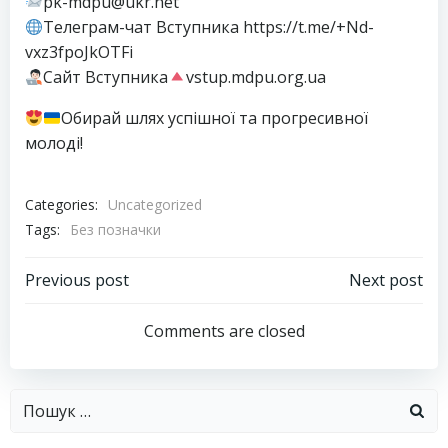
pk-mdpu@ukr.net
Телеграм-чат Вступника https://t.me/+Nd-
vxz3fpoJkOTFi
Сайт Вступника
vstup.mdpu.org.ua
Обирай шлях успішної та прогресивної
молоді!
Categories:
Uncategorized
Tags:
Без позначки
Навігація
Навігація
Previous post
Next post
запису
запису
Comments are closed
Пошук: