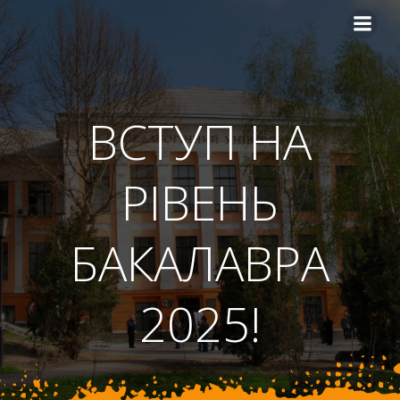
Перейти
до
вмісту
ВСТУП НА
РІВЕНЬ
БАКАЛАВРА
2025!