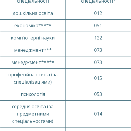
спеціальності
спеціальності*
дошкільна освіта
012
економіка*****
051
комп’ютерні науки
122
менеджмент***
073
менеджмент*****
073
професійна освіта (за
015
спеціалізаціями)
психологія
053
середня освіта (за
предметними
014
спеціальностями)