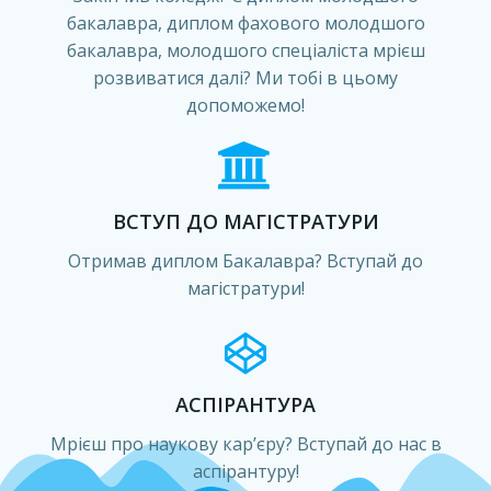
бакалавра, диплом фахового молодшого
бакалавра, молодшого спеціаліста мрієш
розвиватися далі? Ми тобі в цьому
допоможемо!
ВСТУП ДО МАГІСТРАТУРИ
Отримав диплом Бакалавра? Вступай до
магістратури!
АСПІРАНТУРА
Мрієш про наукову кар’єру? Вступай до нас в
аспірантуру!