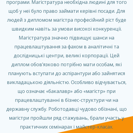
програми. Магістратура необхідна людині для того
щоб у неї було право займати керівні посади. Для
людей з дипломом магістра професійний ріст буде
швидким навіть за умови високої конкуренції.
Магістратура значно підвищує шанси на
працевлаштування за фахом в аналітичні та
дослідницькі центри, великі корпорації. Цей
диплом обов’язково потрібно мати особам, які
планують вступати до аспірантури або зайнятися
викладацькою діяльністю. Особливо відчувається,
що означає «бакалавр» або «магістр» при
працевлаштуванні в бізнес-структури чи на
державну службу. Роботодавці чудово обізнані, що
магістри пройшли ряд стажувань, брали участь у
практичних семінарах і майстер-класах.