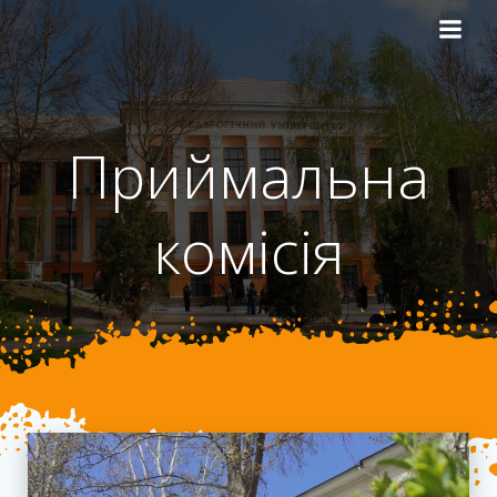
Перейти
до
вмісту
Приймальна
комісія