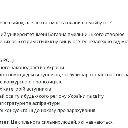
ез війну, але не свої мрії та плани на майбутнє?
ий університет імені Богдана Хмельницького створює
них осіб отримати якісну вищу освіту незалежно від мі
 РОЦІ:
ного законодавства України
тні місця для вступників, які були зараховані на конт
ою конкурсною пропозицією
 категорій вступників
освіту з будь-якого регіону України та світу
гістратури та аспірантури
ї консультації до наказу про зарахування
тет. Це спільнота сильних людей, які навчаються,