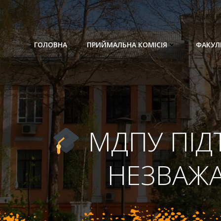
Перейти
до
вмісту
ГОЛОВНА
ПРИЙМАЛЬНА КОМІСІЯ
ФАКУЛ
МДПУ ПІДТ
НЕЗВАЖА