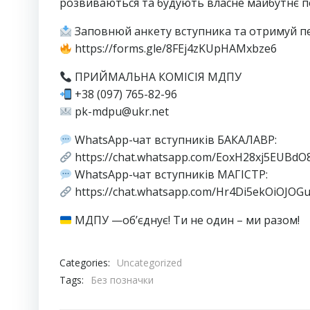
розвиваються та будують власне майбутнє по
Заповнюй анкету вступника та отримуй п
https://forms.gle/8FEj4zKUpHAMxbze6
ПРИЙМАЛЬНА КОМІСІЯ МДПУ
+38 (097) 765-82-96
pk-mdpu@ukr.net
WhatsApp-чат вступників БАКАЛАВР:
https://chat.whatsapp.com/EoxH28xj5EUB
WhatsApp-чат вступників МАГІСТР:
https://chat.whatsapp.com/Hr4Di5ekOiOJOG
МДПУ —об’єднує! Ти не один – ми разом!
Categories:
Uncategorized
Tags:
Без позначки