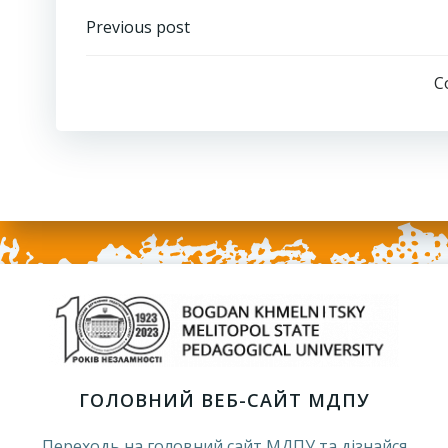
Навігація
Previous post
запису
C
ГОЛОВНИЙ ВЕБ-САЙТ МДПУ
Переходь на головний сайт МДПУ та дізнайся