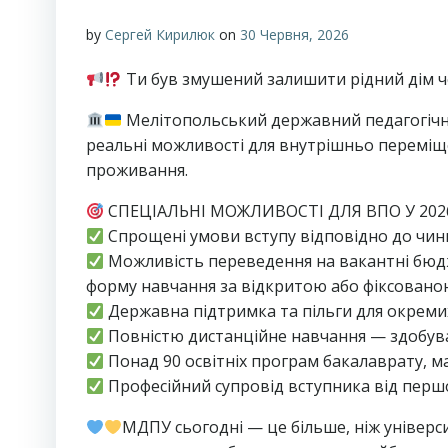
by
Сергей Кирилюк
on
30 Червня, 2026
Ти був змушений залишити рідний дім чер
Мелітопольський державний педагогічн
реальні можливості для внутрішньо переміще
проживання.
СПЕЦІАЛЬНІ МОЖЛИВОСТІ ДЛЯ ВПО У 2026
Спрощені умови вступу відповідно до чин
Можливість переведення на вакантні бюдже
форму навчання за відкритою або фіксован
Державна підтримка та пільги для окремих
Повністю дистанційне навчання — здобувай 
Понад 90 освітніх програм бакалаврату, ма
Професійний супровід вступника від першо
МДПУ сьогодні — це більше, ніж універси