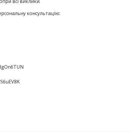
при всі виклики.
ерсональну консультацію:
dO8gOn6TUN
uS6uEV8K