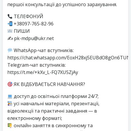
першої консультації до успішного зарахування.
ТЕЛЕФОНУЙ
+38097-765-82-96
ПИШИ
✍️ pk-mdpu@ukr.net
WhatsApp-чат вступників:
https://chat.whatsapp.com/EoxH28xj5EUBdO8gOn6TUN
Telegram-чат вступників:
https://t.me/+kXv_L-FQ7XU5ZjAy
ЯК ВІДБУВАЄТЬСЯ НАВЧАННЯ?
доступ до освітньої платформи 24/7;
усі навчальні матеріали, презентації,
відеолекції та практичні завдання — в
електронному форматі;
онлайн-заняття в синхронному та