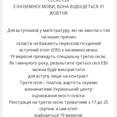
СЕСІЮ ЄВІ
З ІНОЗЕМНОЇ МОВИ, ВОНА ВІДБУДЕТЬСЯ 31
ЖОВТНЯ
Для вступників у магістратуру, які не змогли з тих
чи інших причин
скласти чи бажають перескласти єдиний
вступний іспит (ЄВІ) з іноземної мови,
19 вересня проведуть спеціальну третю сесію.
Як і минулого року, результати третьої сесії ЄВІ
можна буде використати
для вступу лише на контракт.
Третя сесія – платна, вартість окремо
визначатиме Український центр
оцінювання якості освіти.
Реєстрація на третю сесію триватиме з 17 до 25
серпня, а сам іспит
відбудеться 19 вересня.