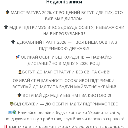
Недавні записи
МАГІСТРАТУРА 2026: СПРОЩЕНИЙ ВСТУП ДЛЯ ТИХ, ХТО
ВЖЕ МАЄ ДИПЛОМ!
МДПУ ПІДТРИМУЄ ВПО: ЗДОБУДЬ ОСВІТУ, НЕЗВАЖАЮЧИ
НА ВИПРОБУВАННЯ !
ДЕРЖАВНИЙ ГРАНТ 2026 — ТВОЯ ВИЩА ОСВІТА З
ПІДТРИМКОЮ ДЕРЖАВИ!
ОБИРАЙ ОСВІТУ БЕЗ КОРДОНІВ — НАВЧАЙСЯ
ДИСТАНЦІЙНО В МДПУ У 2026 РОЦІ!
ВСТУП ДО МАГІСТРАТУРИ БЕЗ ЄВІ ТА ЄФВВ!
ОБИРАЙ СПЕЦІАЛЬНОСТІ ОСОБЛИВОЇ ПІДТРИМКИ!
ВСТУПАЙ ДО МДПУ ТА БУДУЙ МАЙБУТНЄ УКРАЇНИ!
ВСТУПАЙ ДО МДПУ БЕЗ НМТ ЗА КВОТОЮ-2!
ВІД СЛУЖБИ — ДО ОСВІТИ: МДПУ ПІДТРИМАЄ ТЕБЕ!
Навчайся онлайн з будь-якої точки України та світу,
поєднуючи освіту з роботою, службою чи власною справою!
ВИЩА ОСВІТА БЕЗКОШТОВНО У 2026 РОЦІ? ЦЕ РЕАЛЬНО!