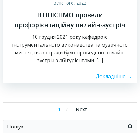
3 Лютого, 2022
В ННІСПМО провели
профорієнтаційну онлайн-зустріч
10 грудня 2021 року кафедрою
інструментального виконавства та музичного
мистецтва естради було проведено онлайн-
зустріч з абітурієнтами. […]
Докладніше
Навігація
Навігація
Сторінка
Сторінка
1
2
Next
записів
записів
Пошук: